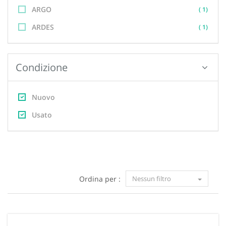
ARGO
( 1)
ARDES
( 1)
Condizione
Nuovo
Usato
Ordina per :
Nessun filtro