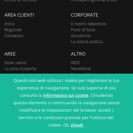
AREA CLIENTI
CORPORATE
Entra
Il nostro obbiettivo
Registrati
Punti di forza
Contattaci
Assistenze
La nostra politica
AREE
ALTRO
Dove siamo
WEB
La zona ricoperta
Newsletter
Mappa del sito
Questo sito web utilizza i cookie per migliorare la tua
esperienza di navigazione. Se vuoi saperne di più
consulta la
informativa sui cookie
. Chiudendo
questo elemento o continuando la navigazione senza
2015 © Molinari S.N.C. tutti i diritti riservati
dueclic - Sviluppo siti web
|
modificare le impostazioni del browser accetti i
Privacy Policy
|
Termini di servizio
termini e le condizioni previste per l'utilizzo dei
cookie. Ok,
chiudi
.